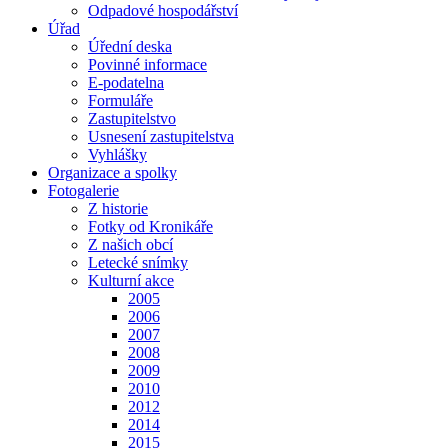
Odpadové hospodářství
Úřad
Úřední deska
Povinné informace
E-podatelna
Formuláře
Zastupitelstvo
Usnesení zastupitelstva
Vyhlášky
Organizace a spolky
Fotogalerie
Z historie
Fotky od Kronikáře
Z našich obcí
Letecké snímky
Kulturní akce
2005
2006
2007
2008
2009
2010
2012
2014
2015