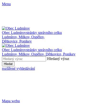
Menu
Obec Ludmírov
stránky správního celku
Ludmírov, Milkov, Ospělov,
Dětkovice, Ponikev
Obec Ludmírov
stránky správního celku
Ludmírov, Milkov, Ospělov, Dětkovice, Ponikev
Hledaný výraz
Hledat
rozšířené vyhledávání
Mapa webu