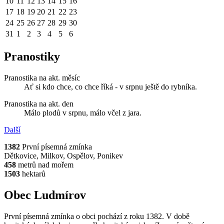
10
11
12
13
14
15
16
17
18
19
20
21
22
23
24
25
26
27
28
29
30
31
1
2
3
4
5
6
Pranostiky
Pranostika na akt. měsíc
Ať si kdo chce, co chce říká - v srpnu ještě do rybníka.
Pranostika na akt. den
Málo plodů v srpnu, málo včel z jara.
Další
1382
První písemná zmínka
Dětkovice, Milkov, Ospělov, Ponikev
458
metrů nad mořem
1503
hektarů
Obec Ludmírov
První písemná zmínka o obci pochází z roku 1382. V době