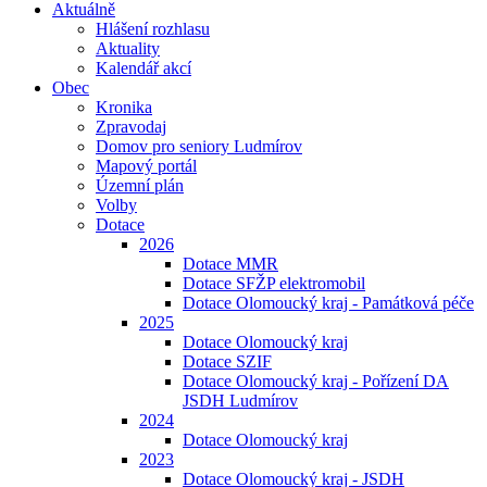
Aktuálně
Hlášení rozhlasu
Aktuality
Kalendář akcí
Obec
Kronika
Zpravodaj
Domov pro seniory Ludmírov
Mapový portál
Územní plán
Volby
Dotace
2026
Dotace MMR
Dotace SFŽP elektromobil
Dotace Olomoucký kraj - Památková péče
2025
Dotace Olomoucký kraj
Dotace SZIF
Dotace Olomoucký kraj - Pořízení DA
JSDH Ludmírov
2024
Dotace Olomoucký kraj
2023
Dotace Olomoucký kraj - JSDH