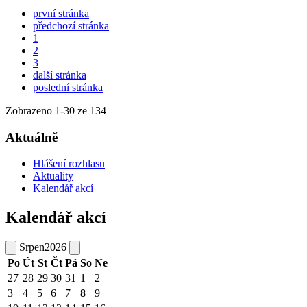
první stránka
předchozí stránka
1
2
3
další stránka
poslední stránka
Zobrazeno
1
-
30
ze 134
Aktuálně
Hlášení rozhlasu
Aktuality
Kalendář akcí
Kalendář akcí
Srpen
2026
Po
Út
St
Čt
Pá
So
Ne
27
28
29
30
31
1
2
3
4
5
6
7
8
9