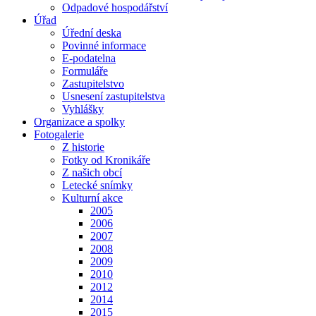
Odpadové hospodářství
Úřad
Úřední deska
Povinné informace
E-podatelna
Formuláře
Zastupitelstvo
Usnesení zastupitelstva
Vyhlášky
Organizace a spolky
Fotogalerie
Z historie
Fotky od Kronikáře
Z našich obcí
Letecké snímky
Kulturní akce
2005
2006
2007
2008
2009
2010
2012
2014
2015