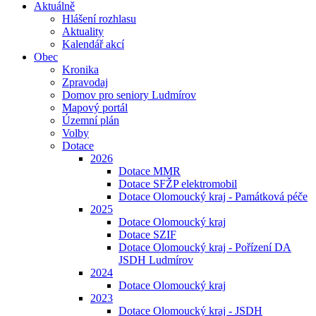
Aktuálně
Hlášení rozhlasu
Aktuality
Kalendář akcí
Obec
Kronika
Zpravodaj
Domov pro seniory Ludmírov
Mapový portál
Územní plán
Volby
Dotace
2026
Dotace MMR
Dotace SFŽP elektromobil
Dotace Olomoucký kraj - Památková péče
2025
Dotace Olomoucký kraj
Dotace SZIF
Dotace Olomoucký kraj - Pořízení DA
JSDH Ludmírov
2024
Dotace Olomoucký kraj
2023
Dotace Olomoucký kraj - JSDH