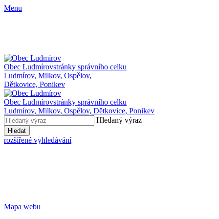
Menu
Obec Ludmírov
stránky správního celku
Ludmírov, Milkov, Ospělov,
Dětkovice, Ponikev
Obec Ludmírov
stránky správního celku
Ludmírov, Milkov, Ospělov, Dětkovice, Ponikev
Hledaný výraz
Hledat
rozšířené vyhledávání
Mapa webu