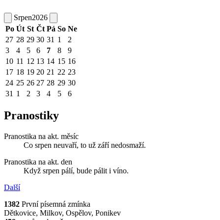
Srpen
2026
Po
Út
St
Čt
Pá
So
Ne
27
28
29
30
31
1
2
3
4
5
6
7
8
9
10
11
12
13
14
15
16
17
18
19
20
21
22
23
24
25
26
27
28
29
30
31
1
2
3
4
5
6
Pranostiky
Pranostika na akt. měsíc
Co srpen neuvaří, to už září nedosmaží.
Pranostika na akt. den
Když srpen pálí, bude pálit i víno.
Další
1382
První písemná zmínka
Dětkovice, Milkov, Ospělov, Ponikev