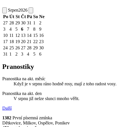
Srpen
2026
Po
Út
St
Čt
Pá
So
Ne
27
28
29
30
31
1
2
3
4
5
6
7
8
9
10
11
12
13
14
15
16
17
18
19
20
21
22
23
24
25
26
27
28
29
30
31
1
2
3
4
5
6
Pranostiky
Pranostika na akt. měsíc
Když je v srpnu ráno hodně rosy, mají z toho radost vosy.
Pranostika na akt. den
V srpnu již nelze slunci mnoho věřit.
Další
1382
První písemná zmínka
Dětkovice, Milkov, Ospělov, Ponikev