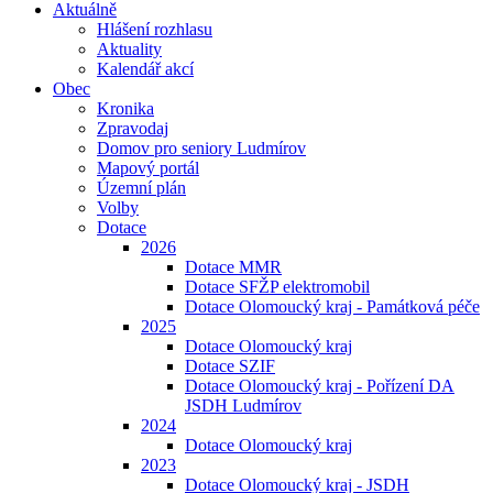
Aktuálně
Hlášení rozhlasu
Aktuality
Kalendář akcí
Obec
Kronika
Zpravodaj
Domov pro seniory Ludmírov
Mapový portál
Územní plán
Volby
Dotace
2026
Dotace MMR
Dotace SFŽP elektromobil
Dotace Olomoucký kraj - Památková péče
2025
Dotace Olomoucký kraj
Dotace SZIF
Dotace Olomoucký kraj - Pořízení DA
JSDH Ludmírov
2024
Dotace Olomoucký kraj
2023
Dotace Olomoucký kraj - JSDH