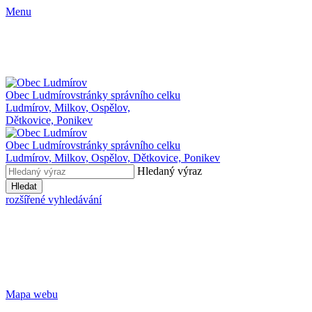
Menu
Obec Ludmírov
stránky správního celku
Ludmírov, Milkov, Ospělov,
Dětkovice, Ponikev
Obec Ludmírov
stránky správního celku
Ludmírov, Milkov, Ospělov, Dětkovice, Ponikev
Hledaný výraz
Hledat
rozšířené vyhledávání
Mapa webu