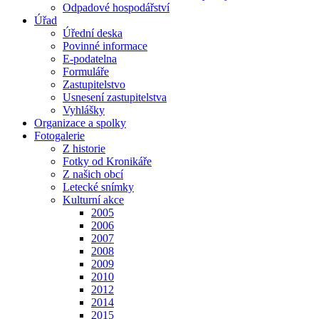
Odpadové hospodářství
Úřad
Úřední deska
Povinné informace
E-podatelna
Formuláře
Zastupitelstvo
Usnesení zastupitelstva
Vyhlášky
Organizace a spolky
Fotogalerie
Z historie
Fotky od Kronikáře
Z našich obcí
Letecké snímky
Kulturní akce
2005
2006
2007
2008
2009
2010
2012
2014
2015