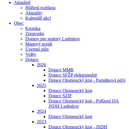
Aktuálně
Hlášení rozhlasu
Aktuality
Kalendář akcí
Obec
Kronika
Zpravodaj
Domov pro seniory Ludmírov
Mapový portál
Územní plán
Volby
Dotace
2026
Dotace MMR
Dotace SFŽP elektromobil
Dotace Olomoucký kraj - Památková péče
2025
Dotace Olomoucký kraj
Dotace SZIF
Dotace Olomoucký kraj - Pořízení DA
JSDH Ludmírov
2024
Dotace Olomoucký kraj
2023
Dotace Olomoucký kraj - JSDH