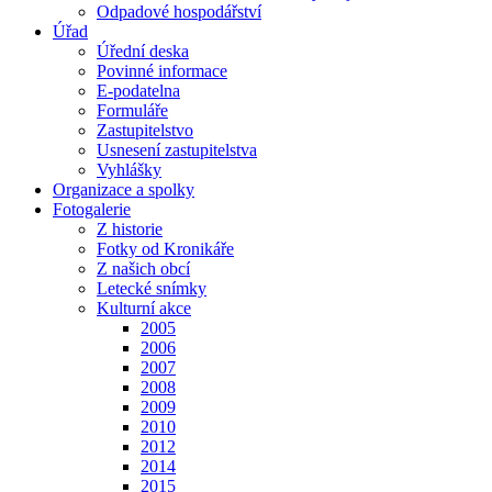
Odpadové hospodářství
Úřad
Úřední deska
Povinné informace
E-podatelna
Formuláře
Zastupitelstvo
Usnesení zastupitelstva
Vyhlášky
Organizace a spolky
Fotogalerie
Z historie
Fotky od Kronikáře
Z našich obcí
Letecké snímky
Kulturní akce
2005
2006
2007
2008
2009
2010
2012
2014
2015