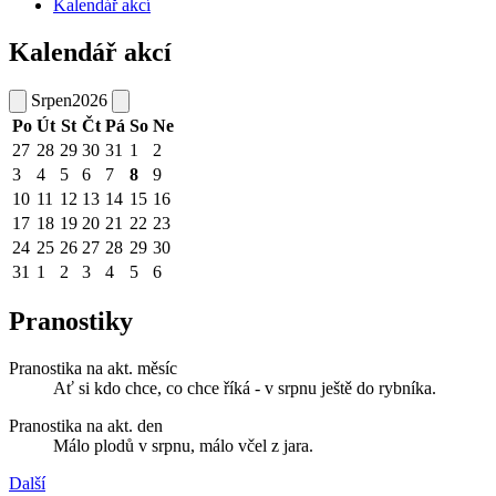
Kalendář akcí
Kalendář akcí
Srpen
2026
Po
Út
St
Čt
Pá
So
Ne
27
28
29
30
31
1
2
3
4
5
6
7
8
9
10
11
12
13
14
15
16
17
18
19
20
21
22
23
24
25
26
27
28
29
30
31
1
2
3
4
5
6
Pranostiky
Pranostika na akt. měsíc
Ať si kdo chce, co chce říká - v srpnu ještě do rybníka.
Pranostika na akt. den
Málo plodů v srpnu, málo včel z jara.
Další