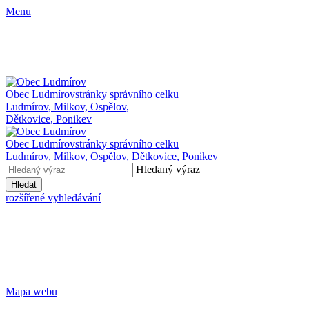
Menu
Obec Ludmírov
stránky správního celku
Ludmírov, Milkov, Ospělov,
Dětkovice, Ponikev
Obec Ludmírov
stránky správního celku
Ludmírov, Milkov, Ospělov, Dětkovice, Ponikev
Hledaný výraz
Hledat
rozšířené vyhledávání
Mapa webu