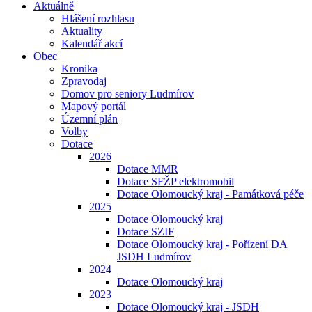
Aktuálně
Hlášení rozhlasu
Aktuality
Kalendář akcí
Obec
Kronika
Zpravodaj
Domov pro seniory Ludmírov
Mapový portál
Územní plán
Volby
Dotace
2026
Dotace MMR
Dotace SFŽP elektromobil
Dotace Olomoucký kraj - Památková péče
2025
Dotace Olomoucký kraj
Dotace SZIF
Dotace Olomoucký kraj - Pořízení DA
JSDH Ludmírov
2024
Dotace Olomoucký kraj
2023
Dotace Olomoucký kraj - JSDH