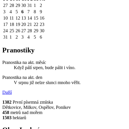
27
28
29
30
31
1
2
3
4
5
6
7
8
9
10
11
12
13
14
15
16
17
18
19
20
21
22
23
24
25
26
27
28
29
30
31
1
2
3
4
5
6
Pranostiky
Pranostika na akt. měsíc
Když pálí srpen, bude pálit i víno.
Pranostika na akt. den
V srpnu již nelze slunci mnoho věřit.
Další
1382
První písemná zmínka
Dětkovice, Milkov, Ospělov, Ponikev
458
metrů nad mořem
1503
hektarů