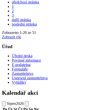
předchozí stránka
1
2
3
další stránka
poslední stránka
Zobrazeno
1
-
20
ze 51
Zobrazit vše
Úřad
Úřední deska
Povinné informace
E-podatelna
Formuláře
Zastupitelstvo
Usnesení zastupitelstva
Vyhlášky
Kalendář akcí
Srpen
2026
Po
Út
St
Čt
Pá
So
Ne