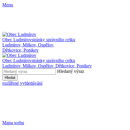
Menu
Obec Ludmírov
stránky správního celku
Ludmírov, Milkov, Ospělov,
Dětkovice, Ponikev
Obec Ludmírov
stránky správního celku
Ludmírov, Milkov, Ospělov, Dětkovice, Ponikev
Hledaný výraz
Hledat
rozšířené vyhledávání
Mapa webu