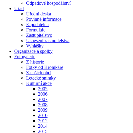
Odpadové hospodářství
Úřad
Úřední deska
Povinné informace
E-podatelna
Formuláře
Zastupitelstvo
Usnesení zastupitelstva
Vyhlášky
Organizace a spolky
Fotogalerie
Z historie
Fotky od Kronikáře
Z našich obcí
Letecké snímky
Kulturní akce
2005
2006
2007
2008
2009
2010
2012
2014
2015