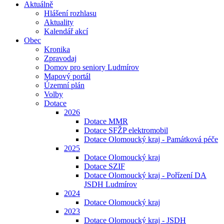
Aktuálně
Hlášení rozhlasu
Aktuality
Kalendář akcí
Obec
Kronika
Zpravodaj
Domov pro seniory Ludmírov
Mapový portál
Územní plán
Volby
Dotace
2026
Dotace MMR
Dotace SFŽP elektromobil
Dotace Olomoucký kraj - Památková péče
2025
Dotace Olomoucký kraj
Dotace SZIF
Dotace Olomoucký kraj - Pořízení DA
JSDH Ludmírov
2024
Dotace Olomoucký kraj
2023
Dotace Olomoucký kraj - JSDH