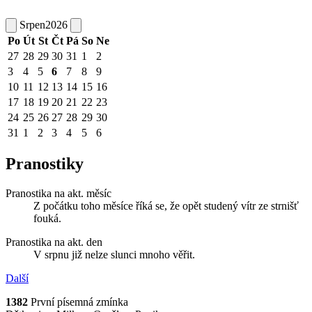
Srpen
2026
Po
Út
St
Čt
Pá
So
Ne
27
28
29
30
31
1
2
3
4
5
6
7
8
9
10
11
12
13
14
15
16
17
18
19
20
21
22
23
24
25
26
27
28
29
30
31
1
2
3
4
5
6
Pranostiky
Pranostika na akt. měsíc
Z počátku toho měsíce říká se, že opět studený vítr ze strnišť
fouká.
Pranostika na akt. den
V srpnu již nelze slunci mnoho věřit.
Další
1382
První písemná zmínka