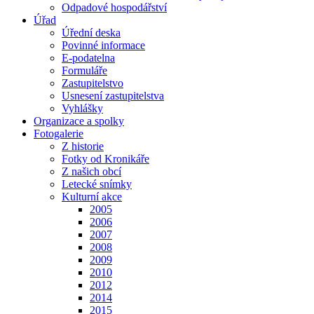
Odpadové hospodářství
Úřad
Úřední deska
Povinné informace
E-podatelna
Formuláře
Zastupitelstvo
Usnesení zastupitelstva
Vyhlášky
Organizace a spolky
Fotogalerie
Z historie
Fotky od Kronikáře
Z našich obcí
Letecké snímky
Kulturní akce
2005
2006
2007
2008
2009
2010
2012
2014
2015