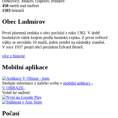
Dětkovice, Milkov, Ospělov, Ponikev
458
metrů nad mořem
1503
hektarů
Obec Ludmírov
První písemná zmínka o obci pochází z roku 1382. V době
husitských válek krajem prošla husitská vojska. Z první světové
války se nevrátilo 10 mužů, jeden zemřel na následky zranění.
V roce 1937 projel obcí prezident Edvard Beneš.
více z historie
Mobilní aplikace
Sledujte informace z našeho webu v
mobilní aplikaci –
V OBRAZE.
Volně ke stažení:
Počasí