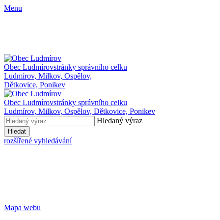
Menu
Obec Ludmírov
stránky správního celku
Ludmírov, Milkov, Ospělov,
Dětkovice, Ponikev
Obec Ludmírov
stránky správního celku
Ludmírov, Milkov, Ospělov, Dětkovice, Ponikev
Hledaný výraz
Hledat
rozšířené vyhledávání
Mapa webu