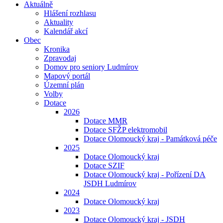
Aktuálně
Hlášení rozhlasu
Aktuality
Kalendář akcí
Obec
Kronika
Zpravodaj
Domov pro seniory Ludmírov
Mapový portál
Územní plán
Volby
Dotace
2026
Dotace MMR
Dotace SFŽP elektromobil
Dotace Olomoucký kraj - Památková péče
2025
Dotace Olomoucký kraj
Dotace SZIF
Dotace Olomoucký kraj - Pořízení DA
JSDH Ludmírov
2024
Dotace Olomoucký kraj
2023
Dotace Olomoucký kraj - JSDH