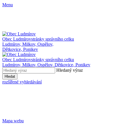
Menu
Obec Ludmírov
stránky správního celku
Ludmírov, Milkov, Ospělov,
Dětkovice, Ponikev
Obec Ludmírov
stránky správního celku
Ludmírov, Milkov, Ospělov, Dětkovice, Ponikev
Hledaný výraz
Hledat
rozšířené vyhledávání
Mapa webu