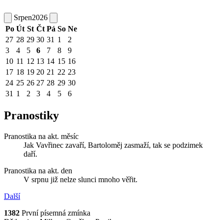
Srpen
2026
Po
Út
St
Čt
Pá
So
Ne
27
28
29
30
31
1
2
3
4
5
6
7
8
9
10
11
12
13
14
15
16
17
18
19
20
21
22
23
24
25
26
27
28
29
30
31
1
2
3
4
5
6
Pranostiky
Pranostika na akt. měsíc
Jak Vavřinec zavaří, Bartoloměj zasmaží, tak se podzimek
daří.
Pranostika na akt. den
V srpnu již nelze slunci mnoho věřit.
Další
1382
První písemná zmínka