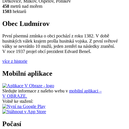
Dětkovice, Milkov, Ospělov, Ponikev
458
metrů nad mořem
1503
hektarů
Obec Ludmírov
První písemná zmínka o obci pochází z roku 1382. V době
husitských válek krajem prošla husitská vojska. Z první světové
války se nevrátilo 10 mužů, jeden zemřel na následky zranění.
V roce 1937 projel obcí prezident Edvard Beneš.
více z historie
Mobilní aplikace
Sledujte informace z našeho webu v
mobilní aplikaci –
V OBRAZE.
Volně ke stažení:
Počasí