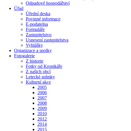
Odpadové hospodářství
Úřad
Úřední deska
Povinné informace
E-podatelna
Formuláře
Zastupitelstvo
Usnesení zastupitelstva
Vyhlášky
Organizace a spolky
Fotogalerie
Z historie
Fotky od Kronikáře
Z našich obcí
Letecké snímky
Kulturní akce
2005
2006
2007
2008
2009
2010
2012
2014
2015