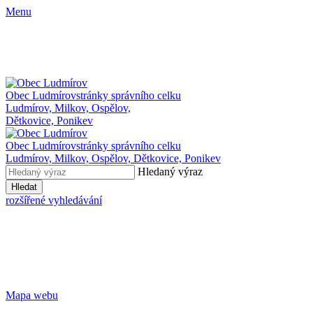
Menu
Obec Ludmírov
stránky správního celku
Ludmírov, Milkov, Ospělov,
Dětkovice, Ponikev
Obec Ludmírov
stránky správního celku
Ludmírov, Milkov, Ospělov, Dětkovice, Ponikev
Hledaný výraz
Hledat
rozšířené vyhledávání
Mapa webu