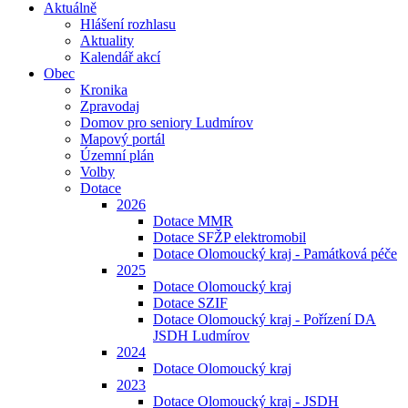
Aktuálně
Hlášení rozhlasu
Aktuality
Kalendář akcí
Obec
Kronika
Zpravodaj
Domov pro seniory Ludmírov
Mapový portál
Územní plán
Volby
Dotace
2026
Dotace MMR
Dotace SFŽP elektromobil
Dotace Olomoucký kraj - Památková péče
2025
Dotace Olomoucký kraj
Dotace SZIF
Dotace Olomoucký kraj - Pořízení DA
JSDH Ludmírov
2024
Dotace Olomoucký kraj
2023
Dotace Olomoucký kraj - JSDH