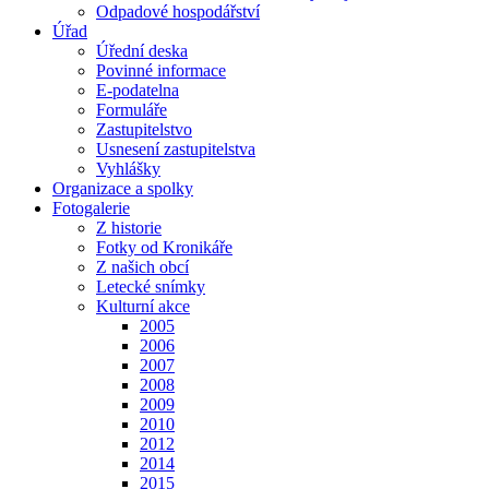
Odpadové hospodářství
Úřad
Úřední deska
Povinné informace
E-podatelna
Formuláře
Zastupitelstvo
Usnesení zastupitelstva
Vyhlášky
Organizace a spolky
Fotogalerie
Z historie
Fotky od Kronikáře
Z našich obcí
Letecké snímky
Kulturní akce
2005
2006
2007
2008
2009
2010
2012
2014
2015