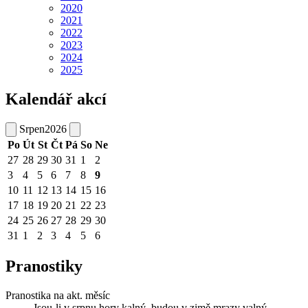
2020
2021
2022
2023
2024
2025
Kalendář akcí
Srpen
2026
Po
Út
St
Čt
Pá
So
Ne
27
28
29
30
31
1
2
3
4
5
6
7
8
9
10
11
12
13
14
15
16
17
18
19
20
21
22
23
24
25
26
27
28
29
30
31
1
2
3
4
5
6
Pranostiky
Pranostika na akt. měsíc
Jsou-li v srpnu hory kalný, budou v zimě mrazy valný.