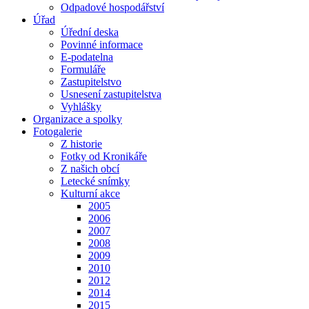
Odpadové hospodářství
Úřad
Úřední deska
Povinné informace
E-podatelna
Formuláře
Zastupitelstvo
Usnesení zastupitelstva
Vyhlášky
Organizace a spolky
Fotogalerie
Z historie
Fotky od Kronikáře
Z našich obcí
Letecké snímky
Kulturní akce
2005
2006
2007
2008
2009
2010
2012
2014
2015