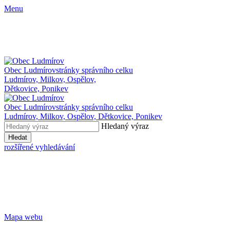
Menu
Obec Ludmírov
stránky správního celku
Ludmírov, Milkov, Ospělov,
Dětkovice, Ponikev
Obec Ludmírov
stránky správního celku
Ludmírov, Milkov, Ospělov, Dětkovice, Ponikev
Hledaný výraz
Hledat
rozšířené vyhledávání
Mapa webu