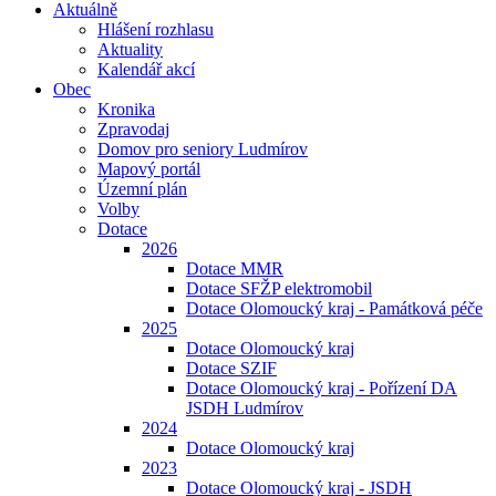
Aktuálně
Hlášení rozhlasu
Aktuality
Kalendář akcí
Obec
Kronika
Zpravodaj
Domov pro seniory Ludmírov
Mapový portál
Územní plán
Volby
Dotace
2026
Dotace MMR
Dotace SFŽP elektromobil
Dotace Olomoucký kraj - Památková péče
2025
Dotace Olomoucký kraj
Dotace SZIF
Dotace Olomoucký kraj - Pořízení DA
JSDH Ludmírov
2024
Dotace Olomoucký kraj
2023
Dotace Olomoucký kraj - JSDH