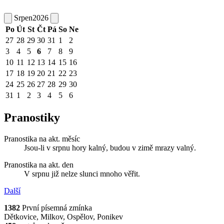
Srpen
2026
Po
Út
St
Čt
Pá
So
Ne
27
28
29
30
31
1
2
3
4
5
6
7
8
9
10
11
12
13
14
15
16
17
18
19
20
21
22
23
24
25
26
27
28
29
30
31
1
2
3
4
5
6
Pranostiky
Pranostika na akt. měsíc
Jsou-li v srpnu hory kalný, budou v zimě mrazy valný.
Pranostika na akt. den
V srpnu již nelze slunci mnoho věřit.
Další
1382
První písemná zmínka
Dětkovice, Milkov, Ospělov, Ponikev