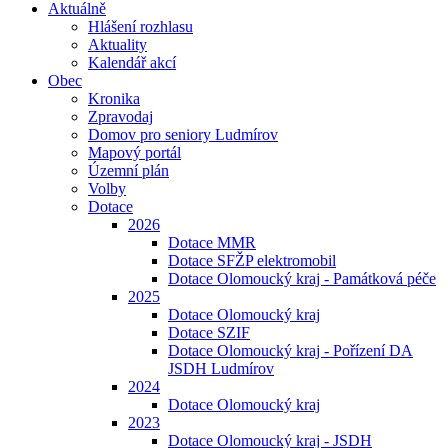
Aktuálně
Hlášení rozhlasu
Aktuality
Kalendář akcí
Obec
Kronika
Zpravodaj
Domov pro seniory Ludmírov
Mapový portál
Územní plán
Volby
Dotace
2026
Dotace MMR
Dotace SFŽP elektromobil
Dotace Olomoucký kraj - Památková péče
2025
Dotace Olomoucký kraj
Dotace SZIF
Dotace Olomoucký kraj - Pořízení DA
JSDH Ludmírov
2024
Dotace Olomoucký kraj
2023
Dotace Olomoucký kraj - JSDH