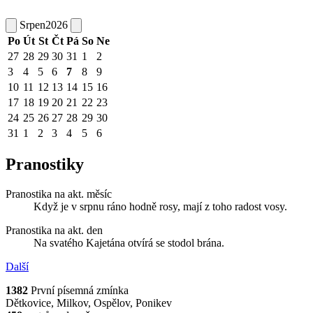
Srpen
2026
Po
Út
St
Čt
Pá
So
Ne
27
28
29
30
31
1
2
3
4
5
6
7
8
9
10
11
12
13
14
15
16
17
18
19
20
21
22
23
24
25
26
27
28
29
30
31
1
2
3
4
5
6
Pranostiky
Pranostika na akt. měsíc
Když je v srpnu ráno hodně rosy, mají z toho radost vosy.
Pranostika na akt. den
Na svatého Kajetána otvírá se stodol brána.
Další
1382
První písemná zmínka
Dětkovice, Milkov, Ospělov, Ponikev