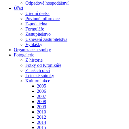
Odpadové hospodářství
Úřad
Úřední deska
Povinné informace
E-podatelna
Formuláře
Zastupitelstvo
Usnesení zastupitelstva
Vyhlášky
Organizace a spolky
Fotogalerie
Z historie
Fotky od Kronikáře
Z našich obcí
Letecké snímky
Kulturní akce
2005
2006
2007
2008
2009
2010
2012
2014
2015