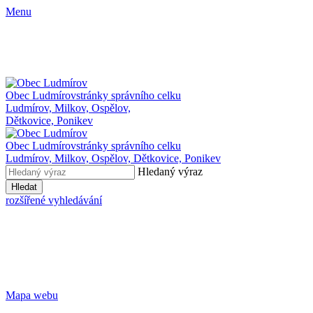
Menu
Obec Ludmírov
stránky správního celku
Ludmírov, Milkov, Ospělov,
Dětkovice, Ponikev
Obec Ludmírov
stránky správního celku
Ludmírov, Milkov, Ospělov, Dětkovice, Ponikev
Hledaný výraz
Hledat
rozšířené vyhledávání
Mapa webu