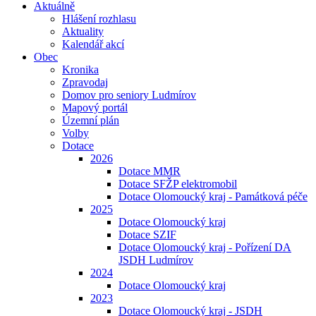
Aktuálně
Hlášení rozhlasu
Aktuality
Kalendář akcí
Obec
Kronika
Zpravodaj
Domov pro seniory Ludmírov
Mapový portál
Územní plán
Volby
Dotace
2026
Dotace MMR
Dotace SFŽP elektromobil
Dotace Olomoucký kraj - Památková péče
2025
Dotace Olomoucký kraj
Dotace SZIF
Dotace Olomoucký kraj - Pořízení DA
JSDH Ludmírov
2024
Dotace Olomoucký kraj
2023
Dotace Olomoucký kraj - JSDH