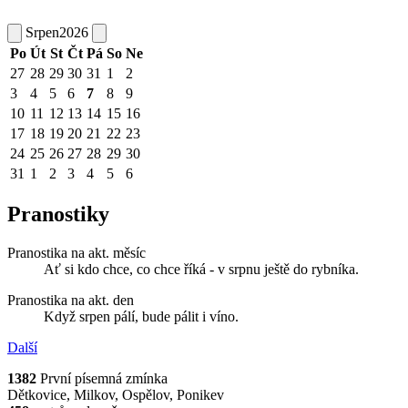
Srpen
2026
Po
Út
St
Čt
Pá
So
Ne
27
28
29
30
31
1
2
3
4
5
6
7
8
9
10
11
12
13
14
15
16
17
18
19
20
21
22
23
24
25
26
27
28
29
30
31
1
2
3
4
5
6
Pranostiky
Pranostika na akt. měsíc
Ať si kdo chce, co chce říká - v srpnu ještě do rybníka.
Pranostika na akt. den
Když srpen pálí, bude pálit i víno.
Další
1382
První písemná zmínka
Dětkovice, Milkov, Ospělov, Ponikev