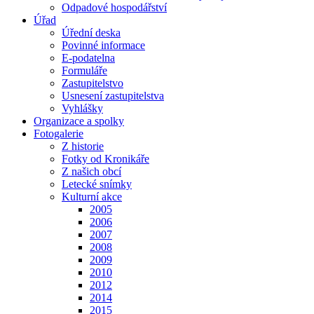
Odpadové hospodářství
Úřad
Úřední deska
Povinné informace
E-podatelna
Formuláře
Zastupitelstvo
Usnesení zastupitelstva
Vyhlášky
Organizace a spolky
Fotogalerie
Z historie
Fotky od Kronikáře
Z našich obcí
Letecké snímky
Kulturní akce
2005
2006
2007
2008
2009
2010
2012
2014
2015