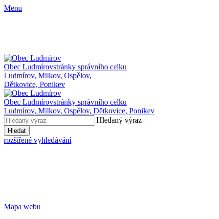
Menu
Obec Ludmírov
stránky správního celku
Ludmírov, Milkov, Ospělov,
Dětkovice, Ponikev
Obec Ludmírov
stránky správního celku
Ludmírov, Milkov, Ospělov, Dětkovice, Ponikev
Hledaný výraz
Hledat
rozšířené vyhledávání
Mapa webu