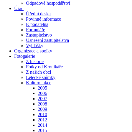
Odpadové hospodářství
Úřad
Úřední deska
Povinné informace
E-podatelna
Formuláře
Zastupitelstvo
Usnesení zastupitelstva
Vyhlášky
Organizace a spolky
Fotogalerie
Z historie
Fotky od Kronikáře
Z našich obcí
Letecké snímky
Kulturní akce
2005
2006
2007
2008
2009
2010
2012
2014
2015