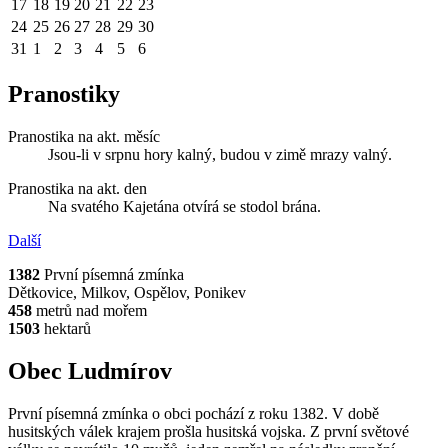
17
18
19
20
21
22
23
24
25
26
27
28
29
30
31
1
2
3
4
5
6
Pranostiky
Pranostika na akt. měsíc
Jsou-li v srpnu hory kalný, budou v zimě mrazy valný.
Pranostika na akt. den
Na svatého Kajetána otvírá se stodol brána.
Další
1382
První písemná zmínka
Dětkovice, Milkov, Ospělov, Ponikev
458
metrů nad mořem
1503
hektarů
Obec Ludmírov
První písemná zmínka o obci pochází z roku 1382. V době
husitských válek krajem prošla husitská vojska. Z první světové