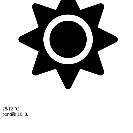
28/12 °C
pondělí
10. 8.