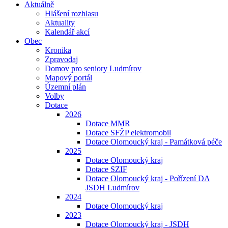
Aktuálně
Hlášení rozhlasu
Aktuality
Kalendář akcí
Obec
Kronika
Zpravodaj
Domov pro seniory Ludmírov
Mapový portál
Územní plán
Volby
Dotace
2026
Dotace MMR
Dotace SFŽP elektromobil
Dotace Olomoucký kraj - Památková péče
2025
Dotace Olomoucký kraj
Dotace SZIF
Dotace Olomoucký kraj - Pořízení DA
JSDH Ludmírov
2024
Dotace Olomoucký kraj
2023
Dotace Olomoucký kraj - JSDH