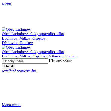
Menu
Obec Ludmírov
stránky správního celku
Ludmírov, Milkov, Ospělov,
Dětkovice, Ponikev
Obec Ludmírov
stránky správního celku
Ludmírov, Milkov, Ospělov, Dětkovice, Ponikev
Hledaný výraz
Hledat
rozšířené vyhledávání
Mapa webu