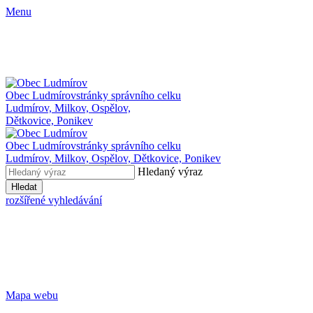
Menu
Obec Ludmírov
stránky správního celku
Ludmírov, Milkov, Ospělov,
Dětkovice, Ponikev
Obec Ludmírov
stránky správního celku
Ludmírov, Milkov, Ospělov, Dětkovice, Ponikev
Hledaný výraz
Hledat
rozšířené vyhledávání
Mapa webu