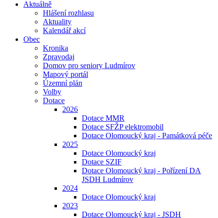
Aktuálně
Hlášení rozhlasu
Aktuality
Kalendář akcí
Obec
Kronika
Zpravodaj
Domov pro seniory Ludmírov
Mapový portál
Územní plán
Volby
Dotace
2026
Dotace MMR
Dotace SFŽP elektromobil
Dotace Olomoucký kraj - Památková péče
2025
Dotace Olomoucký kraj
Dotace SZIF
Dotace Olomoucký kraj - Pořízení DA
JSDH Ludmírov
2024
Dotace Olomoucký kraj
2023
Dotace Olomoucký kraj - JSDH