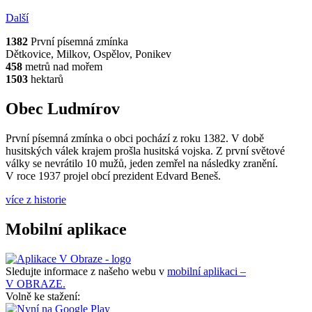
Další
1382
První písemná zmínka
Dětkovice, Milkov, Ospělov, Ponikev
458
metrů nad mořem
1503
hektarů
Obec Ludmírov
První písemná zmínka o obci pochází z roku 1382. V době
husitských válek krajem prošla husitská vojska. Z první světové
války se nevrátilo 10 mužů, jeden zemřel na následky zranění.
V roce 1937 projel obcí prezident Edvard Beneš.
více z historie
Mobilní aplikace
Sledujte informace z našeho webu v
mobilní aplikaci –
V OBRAZE.
Volně ke stažení: