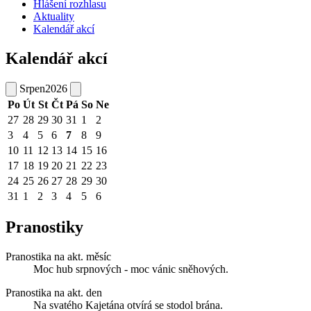
Hlášení rozhlasu
Aktuality
Kalendář akcí
Kalendář akcí
Srpen
2026
Po
Út
St
Čt
Pá
So
Ne
27
28
29
30
31
1
2
3
4
5
6
7
8
9
10
11
12
13
14
15
16
17
18
19
20
21
22
23
24
25
26
27
28
29
30
31
1
2
3
4
5
6
Pranostiky
Pranostika na akt. měsíc
Moc hub srpnových - moc vánic sněhových.
Pranostika na akt. den
Na svatého Kajetána otvírá se stodol brána.