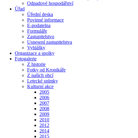
Odpadové hospodářství
Úřad
Úřední deska
Povinné informace
E-podatelna
Formuláře
Zastupitelstvo
Usnesení zastupitelstva
Vyhlášky
Organizace a spolky
Fotogalerie
Z historie
Fotky od Kronikáře
Z našich obcí
Letecké snímky
Kulturní akce
2005
2006
2007
2008
2009
2010
2012
2014
2015