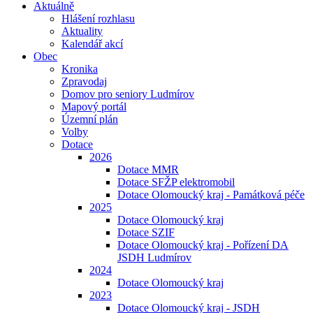
Aktuálně
Hlášení rozhlasu
Aktuality
Kalendář akcí
Obec
Kronika
Zpravodaj
Domov pro seniory Ludmírov
Mapový portál
Územní plán
Volby
Dotace
2026
Dotace MMR
Dotace SFŽP elektromobil
Dotace Olomoucký kraj - Památková péče
2025
Dotace Olomoucký kraj
Dotace SZIF
Dotace Olomoucký kraj - Pořízení DA
JSDH Ludmírov
2024
Dotace Olomoucký kraj
2023
Dotace Olomoucký kraj - JSDH