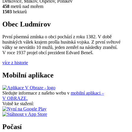
Dětkovice, Milkov, Ospělov, Ponikev
458
metrů nad mořem
1503
hektarů
Obec Ludmírov
První písemná zmínka o obci pochází z roku 1382. V době
husitských válek krajem prošla husitská vojska. Z první světové
války se nevrátilo 10 mužů, jeden zemřel na následky zranění.
V roce 1937 projel obcí prezident Edvard Beneš.
více z historie
Mobilní aplikace
Sledujte informace z našeho webu v
mobilní aplikaci –
V OBRAZE.
Volně ke stažení:
Počasí