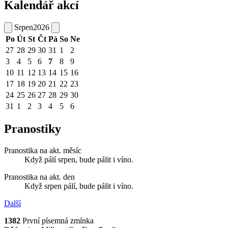
Kalendář akcí
Srpen
2026
Po
Út
St
Čt
Pá
So
Ne
27
28
29
30
31
1
2
3
4
5
6
7
8
9
10
11
12
13
14
15
16
17
18
19
20
21
22
23
24
25
26
27
28
29
30
31
1
2
3
4
5
6
Pranostiky
Pranostika na akt. měsíc
Když pálí srpen, bude pálit i víno.
Pranostika na akt. den
Když srpen pálí, bude pálit i víno.
Další
1382
První písemná zmínka