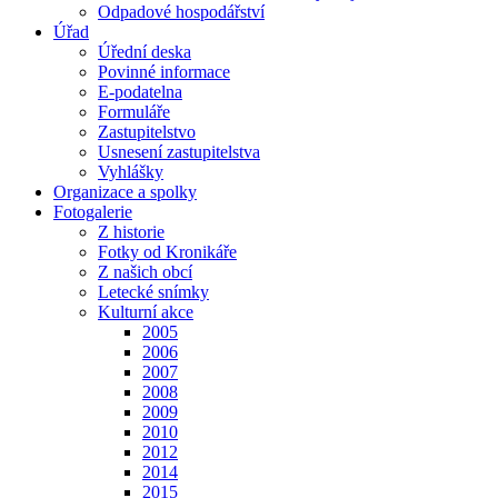
Odpadové hospodářství
Úřad
Úřední deska
Povinné informace
E-podatelna
Formuláře
Zastupitelstvo
Usnesení zastupitelstva
Vyhlášky
Organizace a spolky
Fotogalerie
Z historie
Fotky od Kronikáře
Z našich obcí
Letecké snímky
Kulturní akce
2005
2006
2007
2008
2009
2010
2012
2014
2015