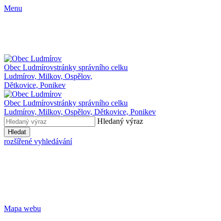
Menu
Obec Ludmírov
stránky správního celku
Ludmírov, Milkov, Ospělov,
Dětkovice, Ponikev
Obec Ludmírov
stránky správního celku
Ludmírov, Milkov, Ospělov, Dětkovice, Ponikev
Hledaný výraz
Hledat
rozšířené vyhledávání
Mapa webu