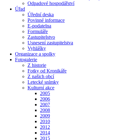
Odpadové hospodářství
Úřad
Úřední deska
Povinné informace
E-podatelna
Formuláře
Zastupitelstvo
Usnesení zastupitelstva
Vyhlášky
Organizace a spolky
Fotogalerie
Z historie
Fotky od Kronikáře
Z našich obcí
Letecké snímky
Kulturní akce
2005
2006
2007
2008
2009
2010
2012
2014
2015