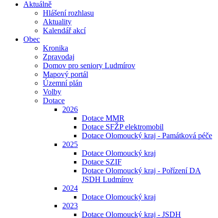
Aktuálně
Hlášení rozhlasu
Aktuality
Kalendář akcí
Obec
Kronika
Zpravodaj
Domov pro seniory Ludmírov
Mapový portál
Územní plán
Volby
Dotace
2026
Dotace MMR
Dotace SFŽP elektromobil
Dotace Olomoucký kraj - Památková péče
2025
Dotace Olomoucký kraj
Dotace SZIF
Dotace Olomoucký kraj - Pořízení DA
JSDH Ludmírov
2024
Dotace Olomoucký kraj
2023
Dotace Olomoucký kraj - JSDH