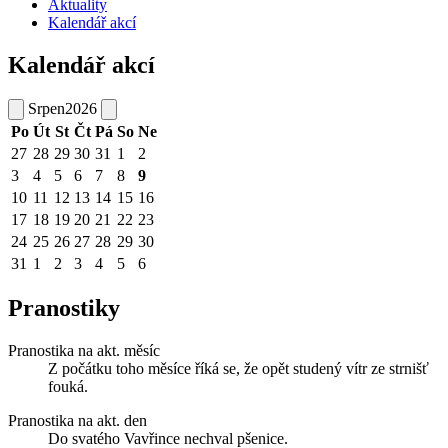
Aktuality
Kalendář akcí
Kalendář akcí
Srpen
2026
Po
Út
St
Čt
Pá
So
Ne
27
28
29
30
31
1
2
3
4
5
6
7
8
9
10
11
12
13
14
15
16
17
18
19
20
21
22
23
24
25
26
27
28
29
30
31
1
2
3
4
5
6
Pranostiky
Pranostika na akt. měsíc
Z počátku toho měsíce říká se, že opět studený vítr ze strnišť
fouká.
Pranostika na akt. den
Do svatého Vavřince nechval pšenice.