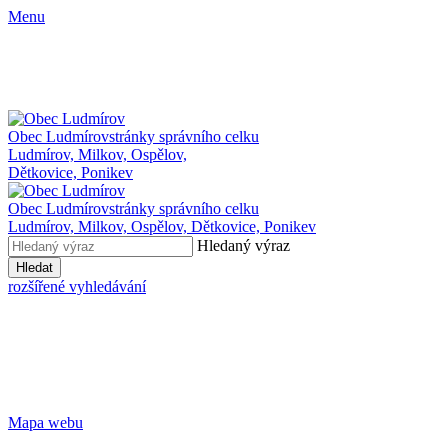
Menu
Obec Ludmírov
stránky správního celku
Ludmírov, Milkov, Ospělov,
Dětkovice, Ponikev
Obec Ludmírov
stránky správního celku
Ludmírov, Milkov, Ospělov, Dětkovice, Ponikev
Hledaný výraz
Hledat
rozšířené vyhledávání
Mapa webu